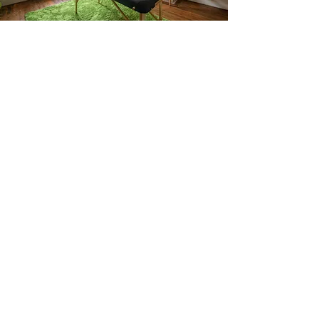
Comment se déroule une
séance ? Quel est son prix ?
Je vous reçois en consultation au
cabinet du centre bien-être "Allée
des Fées"
au 20 allée des Fées à Viry
(proche de Saint Julien, Genève,
Annemasse et Annecy).
Tenue : vous êtes allongé·e et
habillé·e
sur une table de massage.
Durée d'une séance :
1 heure
.
Séance en
3 parties
: demande, soin,
feedback.
Tarif :
80 euros
.