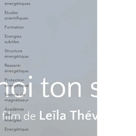
énergétiques
Etudes
scientifiques
Formation
Energies
subtiles
Structure
énergétique
Ressenti
énergétique
Protection
énergétique
Secrets de
magnétiseur
Académie
des
énergies
Energétique