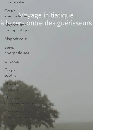
Spiritualité
Cœur
énergétique
Magnétisme
thérapeutique
Magnétiseur
Soins
énergétiques
Chakras
Corps
subtils
Monde
invisible
Médecine
complémentaire
Canaux
énergétiques
Amour