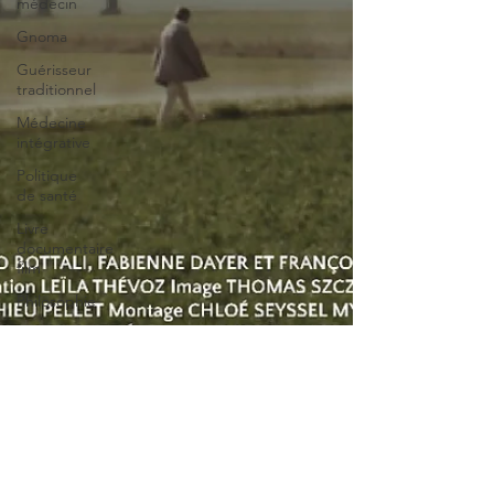
médecin
Gnoma
Guérisseur
traditionnel
Médecine
intégrative
Politique
de santé
Livre
documentaire
film
Philosophie
Energies
vitales
Energéticien
Coupeur
de feu
Rebouteux