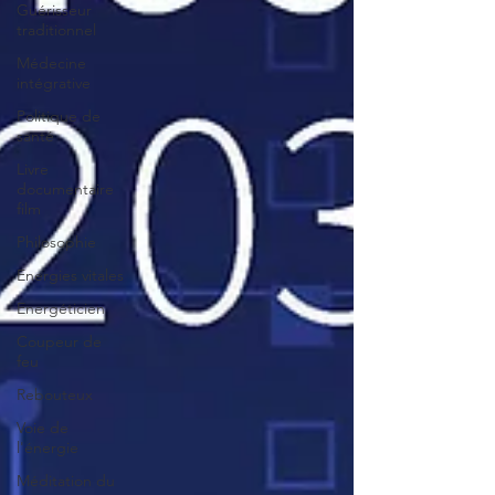
Guérisseur
traditionnel
Médecine
intégrative
Politique de
santé
Livre
documentaire
film
Philosophie
Energies vitales
Energéticien
Coupeur de
feu
Rebouteux
Voie de
l'énergie
Méditation du