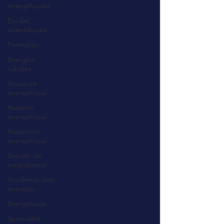
énergétiques
Etudes
scientifiques
Formation
Energies
subtiles
Structure
énergétique
Ressenti
énergétique
Protection
énergétique
Secrets de
magnétiseur
Académie des
énergies
Energétique
Spiritualité