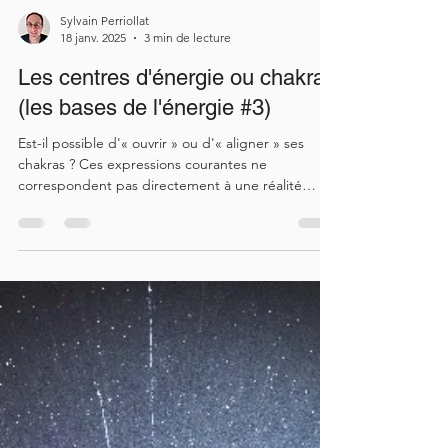
Sylvain Perriollat
18 janv. 2025
3 min de lecture
Les centres d'énergie ou chakras
(les bases de l'énergie #3)
Est-il possible d'« ouvrir » ou d'« aligner » ses
chakras ? Ces expressions courantes ne
correspondent pas directement à une réalité
énergétique. Les chakras ne sont pas « fermés »
ou « désalignés » ! Tout au plus sont-ils
déséquilibrés au niveau de leur forme ou de leur
vitesse de rotation . Après avoir défini les énergies
subtiles (voir Les énergies subtiles ) et détaillé les
quatre corps subtils (voir Les corps subtils ) qui
sont la première composante majeure de la struc