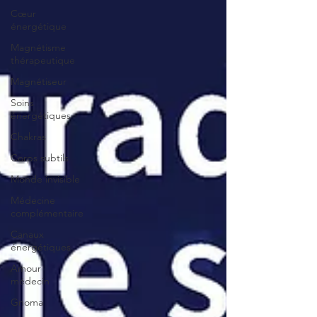
Cœur
énergétique
Magnétisme
thérapeutique
Magnétiseur
Soins
énergétiques
Chakras
Corps subtils
Monde invisible
Médecine
complémentaire
Canaux
énergétiques
Amour
médecin
Gnoma