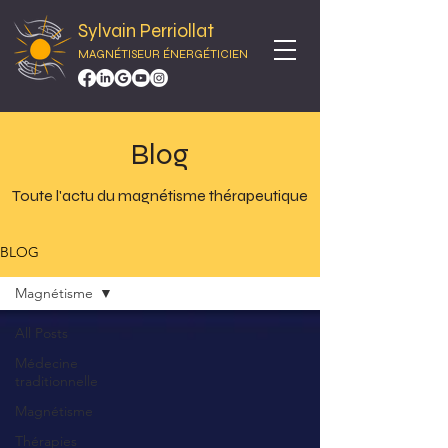
Sylvain Perriollat
MAGNÉTISEUR ÉNERGÉTICIEN
Blog
Toute l'actu du magnétisme thérapeutique
BLOG
Magnétisme
All Posts
Médecine
traditionnelle
Magnétisme
Thérapies