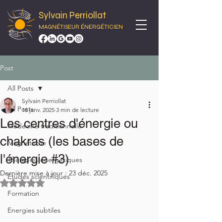
Sylvain Perriollat
MAGNÉTISEUR ÉNERGÉTICIEN
Post
All Posts
Sylvain Perriollat
All Posts
18 janv. 2025
3 min de lecture
Les centres d'énergie ou
Médecine traditionnelle
chakras (les bases de
Magnétisme
l'énergie #3)
Thérapies énergétiques
Dernière mise à jour :
23 déc. 2025
Etudes scientifiques
Noté NaN étoiles sur 5.
Formation
Energies subtiles