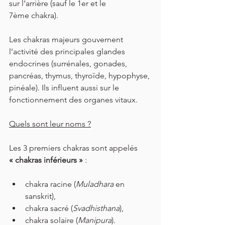
sur l’arrière (sauf le 1er et le 
7ème chakra).
Les chakras majeurs gouvernent 
l’activité des principales glandes 
endocrines (surrénales, gonades, 
pancréas, thymus, thyroïde, hypophyse, 
pinéale). Ils influent aussi sur le 
fonctionnement des organes vitaux.
Quels sont leur noms ?
Les 3 premiers chakras sont appelés 
« chakras inférieurs »
 :
chakra racine (
Muladhara 
en 
sanskrit),
chakra sacré (
Svadhisthana
),
chakra solaire (
Manipura
).