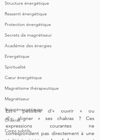
Structure énergétique
Ressenti énergétique
Protection énergétique
Secrets de magnétiseur
Académie des énergies
Energétique
Spiritualité
Cœur énergétique
Magnétisme thérapeutique
Magnétiseur
Soins énergétiques
Est-il possible d'« ouvrir » ou 
d'« aligner » ses chakras ? Ces 
Chakras
expressions courantes ne 
Corps subtils
correspondent pas directement à une 