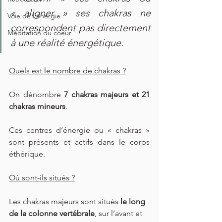
« aligner » ses chakras ne 
Voie de l'énergie
correspondent pas directement 
Méditation du coeur
à une réalité énergétique.
Quels est le nombre de chakras ?
On dénombre 
7 chakras majeurs et 21 
chakras mineurs
.
Ces centres d’énergie ou « chakras » 
sont présents et actifs dans le corps 
éthérique.
Où sont-ils situés ?
Les chakras majeurs sont situés 
le long 
de la colonne vertébrale
, sur l’avant et 