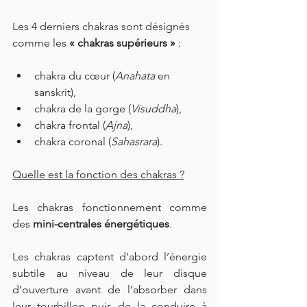
Les 4 derniers chakras sont désignés 
comme les 
« chakras supérieurs »
 :
chakra du cœur (
Anahata 
en 
sanskrit),
chakra de la gorge (
Visuddha
),
chakra frontal (
Ajna
),
chakra coronal (
Sahasrara
).
Quelle est la fonction des chakras ?
Les chakras fonctionnement comme 
des 
mini-centrales énergétiques
.
Les chakras captent d’abord l’énergie 
subtile au niveau de leur disque 
d’ouverture avant de l’absorber dans 
leur tourbillon puis de la conduire à 