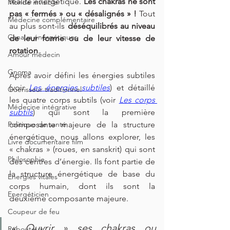
réalité énergétique. 
Les chakras ne sont 
Monde invisible
pas « fermés » ou « désalignés » !
 Tout 
Médecine complémentaire
au plus sont-ils 
déséquilibrés au niveau 
Canaux énergétiques
de leur forme ou de leur vitesse de 
rotation
.
Amour médecin
Gnoma
Après avoir défini les énergies subtiles 
(voir 
Les énergies subtiles
) et détaillé 
Guérisseur traditionnel
les quatre corps subtils (voir 
Les corps 
Médecine intégrative
subtils
) qui sont la première 
composante majeure de la structure 
Politique de santé
énergétique, nous allons explorer, les 
Livre documentaire film
« chakras » (roues, en sanskrit) qui sont 
Philosophie
des centres d’énergie. Ils font partie de 
la structure énergétique de base du 
Energies vitales
corps humain, dont ils sont la 
Energéticien
deuxième composante majeure.
Coupeur de feu
« Ouvrir » ses chakras ou 
Rebouteux