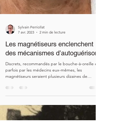
Sylvain Perriollat
7 avr. 2023
2 min de lecture
Les magnétiseurs enclenchent
des mécanismes d’autoguérison
Discrets, recommandés par le bouche-à-oreille et
parfois par les médecins eux-mêmes, les
magnétiseurs seraient plusieurs dizaines de
milliers en France … Colette Mesnage, écrivain et
journaliste, a actualisé l’enquête qu’elle a menée il
y a 20 ans. Elle observe les évolutions d’une