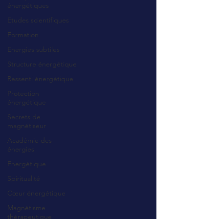
énergétiques
Etudes scientifiques
Formation
Energies subtiles
Structure énergétique
Ressenti énergétique
Protection
énergétique
Secrets de
magnétiseur
Académie des
énergies
Energétique
Spiritualité
Cœur énergétique
Magnétisme
thérapeutique