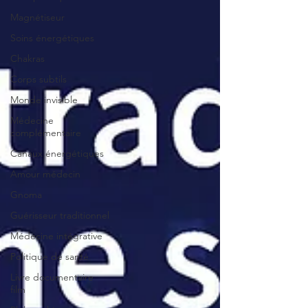
Magnétiseur
Soins énergétiques
Chakras
Corps subtils
Monde invisible
Médecine
complémentaire
Canaux énergétiques
Amour médecin
Gnoma
Guérisseur traditionnel
Médecine intégrative
Politique de santé
Livre documentaire
film