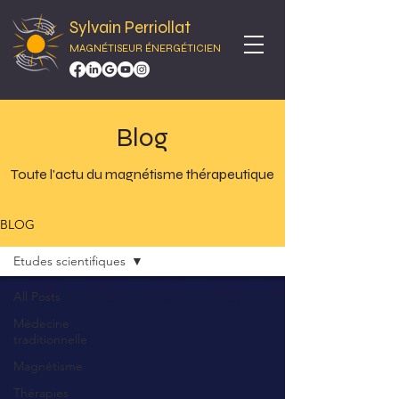
Sylvain Perriollat
MAGNÉTISEUR ÉNERGÉTICIEN
Blog
Toute l'actu du magnétisme thérapeutique
BLOG
Etudes scientifiques
All Posts
Médecine
traditionnelle
Magnétisme
Thérapies