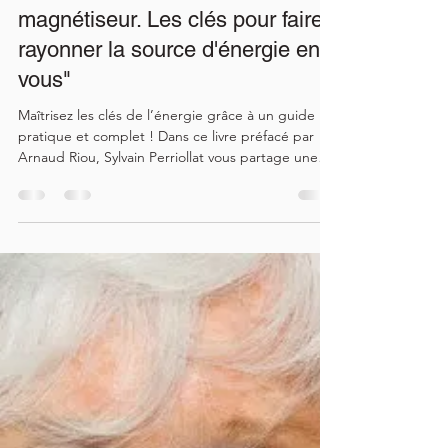
Sylvain Perriollat
7 févr. 2025
1 min de lecture
Nouveau livre : "Secrets de
magnétiseur. Les clés pour faire
rayonner la source d'énergie en
vous"
Maîtrisez les clés de l’énergie grâce à un guide
pratique et complet ! Dans ce livre préfacé par
Arnaud Riou, Sylvain Perriollat vous partage une
méthode pragmatique pour vous relier à la source
d’énergie infinie.
https://www.editionsleduc.com/secrets-de-
magnetiseur https://www.editions-
animae.fr/secrets-de-magnetiseur Retrouvez dans
cet ouvrage toutes les clés pour explorer une
énergétique puissante et vivante , combinant
intuition et logique, expériences et fondements
scie