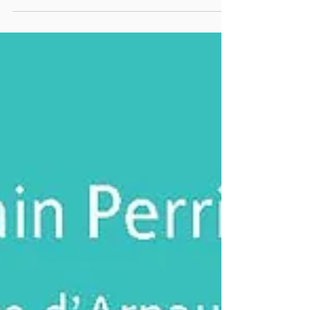
ressources sur la médecine traditionnelle a été
rendue publique. Dans le cadre de la "Stratégie
mondiale pour la médecine traditionnelle 2025-
2034", adoptée par l'OMS en mai 2025, un
Sommet mondial s'est tenu à New Dehli (Inde)
pour établir une feuille de route mondiale pour
l’intégration de la médecine traditionnelle dans les
systèmes de santé.