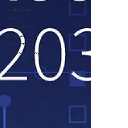
Philosophie
Energies vitales
Energéticien
Coupeur de feu
Rebouteux
Voie de l'énergie
Méditation du coeur