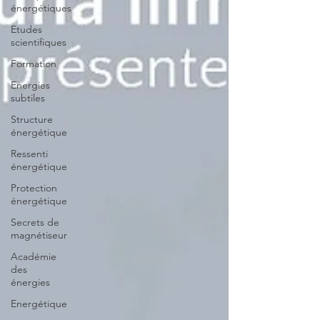
énergétiques
Etudes
scientifiques
Formation
Energies
subtiles
Structure
énergétique
Ressenti
énergétique
Protection
énergétique
Secrets de
magnétiseur
Académie
des
énergies
Energétique