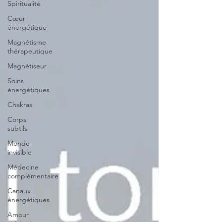
Spiritualité
Cœur
énergétique
Magnétisme
thérapeutique
Magnétiseur
Soins
énergétiques
Chakras
Corps
subtils
Monde
invisible
Médecine
complémentaire
Canaux
énergétiques
Amour