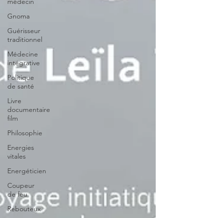
médecin
Gnoma
Guérisseur
traditionnel
Médecine
intégrative
Politique
de santé
Livre
documentaire
film
Philosophie
Energies
vitales
Energéticien
Coupeur
de feu
Rebouteux