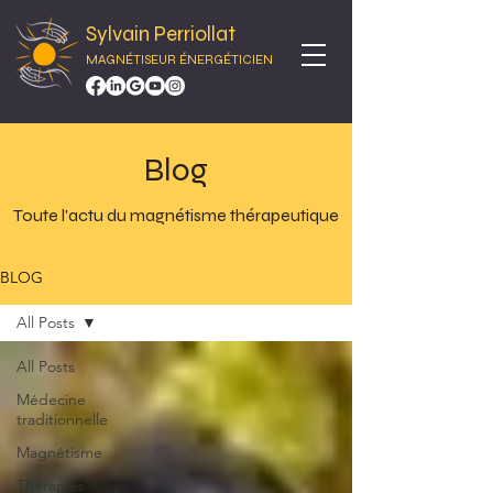
Sylvain Perriollat
MAGNÉTISEUR ÉNERGÉTICIEN
Blog
Toute l'actu du magnétisme thérapeutique
BLOG
All Posts
All Posts
Médecine
traditionnelle
Magnétisme
Thérapies