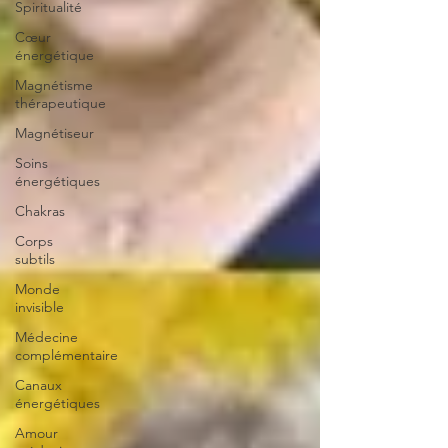
Spiritualité
Cœur
énergétique
Magnétisme
thérapeutique
Magnétiseur
Soins
énergétiques
Chakras
Corps
subtils
Monde
invisible
Médecine
complémentaire
Canaux
énergétiques
Amour