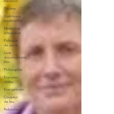
médecin
Gnoma
Guérisseur
traditionnel
Médecine
intégrative
Politique
de santé
Livre
documentaire
film
Philosophie
Energies
vitales
Energéticien
Coupeur
de feu
Rebouteux