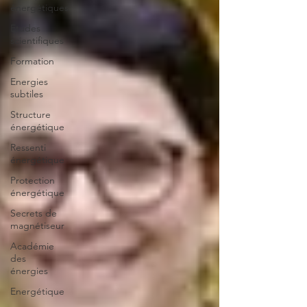
énergétiques
Etudes
scientifiques
Formation
Energies
subtiles
Structure
énergétique
Ressenti
énergétique
Protection
énergétique
Secrets de
magnétiseur
Académie
des
énergies
Energétique