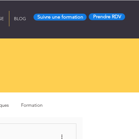
Prendre RDV
Suivre une formation
SE
BLOG
iques
Formation
Secrets de magnétiseur