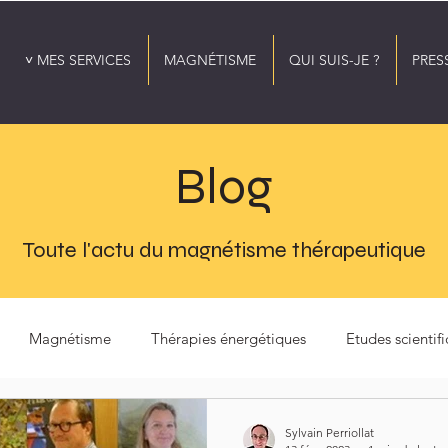
˅ MES SERVICES
MAGNÉTISME
QUI SUIS-JE ?
PRES
Blog
Toute l'actu du magnétisme thérapeutique
Magnétisme
Thérapies énergétiques
Etudes scientif
nergétique
Ressenti énergétique
Protection énergétique
Sylvain Perriollat