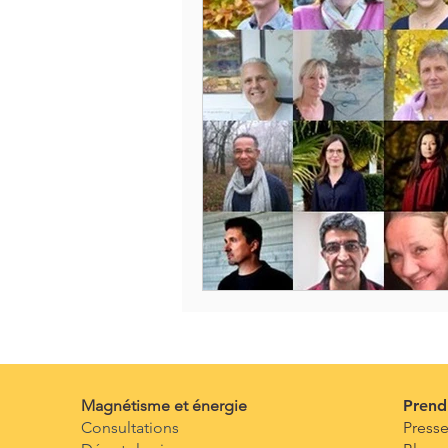
Académie des énergies
Ener
Magnétiseur
Soins énergéti
Canaux énergétiques
Amour
Politique de santé
Livre doc
Magnétisme et énergie
Prend
Consultations
Press