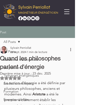
Sylvain Perriollat
MAGNÉTISEUR ÉNERGÉTICIEN
Post
All Posts
Sylvain Perriollat
All Posts
22 sept. 2024
1 min de lecture
Quand les philosophes
Médecine traditionnelle
parlent d'énergie
Magnétisme
Dernière mise à jour :
23 déc. 2025
Thérapies énergétiques
Noté NaN étoiles sur 5.
La notion d'énergie a été définie par 
Etudes scientifiques
plusieurs philosophes, anciens et 
Formation
modernes. Ainsi 
Aristote 
a été le 
Energies subtiles
premier à clairement établir les 