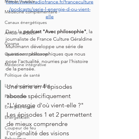
Monde invisible
https://www.radiofrance.fr/franceculture
/podcasts/serie-l-energie-d-ou-vient-
Médecine complémentaire
elle
Canaux énergétiques
Dans le 
podcast "Avec philosophie"
, la 
Amour médecin
journaliste de France Culture Géraldine 
Gnoma
Muhlmann développe une série de 
questions philosophiques que nous 
Guérisseur traditionnel
pose l'actualité, nourries par l'histoire 
Médecine intégrative
de la pensée.
Politique de santé
Livre documentaire film
Une série en 4 épisodes 
aborde spécifiquement 
Philosophie
"L'énergie d'où vient-elle ?" 
Energies vitales
Les épisodes 1 et 2 permettent 
Energéticien
de mieux comprendre 
Coupeur de feu
l'originalité des visions 
Rebouteux