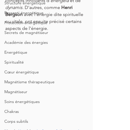
concepts innovants d'
energeia
 et de 
Structure énergétique
dynamis
. D'autres, comme 
Henri 
Ressenti énergétique
Bergson 
avec l'énergie dite spirituelle 
ou vitale, ont ensuite précisé certains 
Protection énergétique
aspects de l'énergie.
Secrets de magnétiseur
Académie des énergies
Energétique
Spiritualité
Cœur énergétique
Magnétisme thérapeutique
Magnétiseur
Soins énergétiques
Chakras
Corps subtils