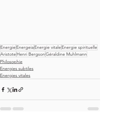
Energie
Energeia
Energie vitale
Energie spirituelle
Aristote
Henri Bergson
Géraldine Muhlmann
Philosophie
Energies subtiles
Energies vitales
Voir tout
Posts récents