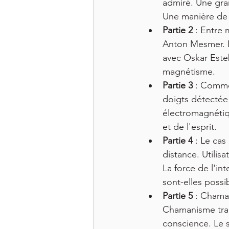
admiré. Une gra
Une manière de 
Partie 2
 : Entre 
Anton Mesmer. L
avec Oskar Este
magnétisme.
Partie 3
 : Comme
doigts détectée
électromagnétiqu
et de l'esprit.
Partie 4
 : Le cas
distance. Utilisa
La force de l'in
sont-elles possi
Partie 5
 : Chama
Chamanisme trad
conscience. Le 