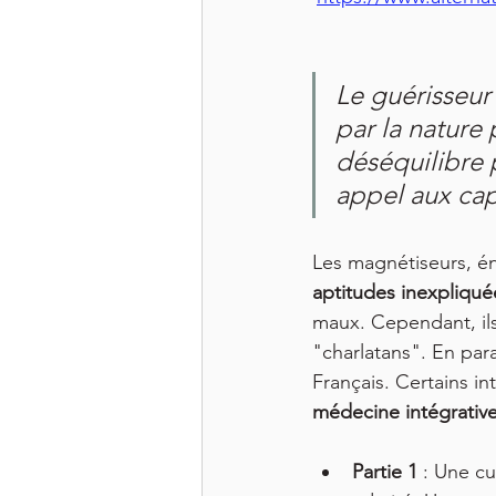
Le guérisseur 
par la nature 
déséquilibre p
appel aux cap
Les magnétiseurs, én
aptitudes inexpliqué
maux. Cependant, ils
"charlatans". En par
Français. Certains i
médecine intégrativ
Partie 1
 : Une cu