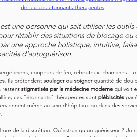
de-feu-ces-etonnants-therapeutes
est une personne qui sait utiliser les outils
pour rétablir des situations de blocage ou 
ar une approche holistique, intuitive, faisa
acités d'autoguérison.
ergéticiens, coupeurs de feu, rebouteux, chamanes... o
es
. Ils prétendent 
soulager ou soigner
 quantité de doule
 restent 
stigmatisés par la médecine moderne
 qui voit 
allèle, ces "étonnants" thérapeutes sont 
plébiscités
 par 
nterviennent même au sein d’hôpitaux ou dans des servic
e
.
lture de la discrétion. Qu'est-ce qu'un guérisseur ? Un 