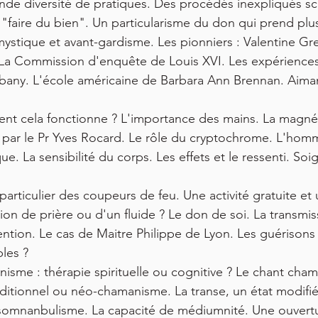
nde diversité de pratiques. Des procédés inexpliqués sc
"faire du bien". Un particularisme du don qui prend plu
mystique et avant-gardisme. Les pionniers : Valentine Gr
a Commission d'enquête de Louis XVI. Les expériences
bany. L'école américaine de Barbara Ann Brennan. Aiman
nt cela fonctionne ? L'importance des mains. La magnét
 par le Pr Yves Rocard. Le rôle du cryptochrome. L'hom
e. La sensibilité du corps. Les effets et le ressenti. So
 particulier des coupeurs de feu. Une activité gratuite et 
tion de prière ou d'un fluide ? Le don de soi. La transmis
tention. Le cas de Maitre Philippe de Lyon. Les guérisons
bles ?
nisme : thérapie spirituelle ou cognitive ? Le chant cha
itionnel ou néo-chamanisme. La transe, un état modifié
somnanbulisme. La capacité de médiumnité. Une ouvertu