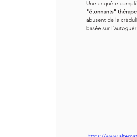
Une enquête complète
Canaux énergétiques
Amour
"étonnants" thérape
abusent de la crédul
basée sur l'autoguér
Politique de santé
Livre doc
https://www.alterna