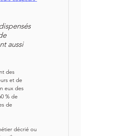
 dispensés 
de 
nt aussi 
nt des 
urs et de 
en eux des 
60 % de 
es de 
métier décrié ou 