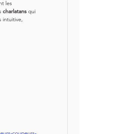
t les 
intégrative
s 
charlatans 
qui 
intuitive, 
seurs-coupeurs-