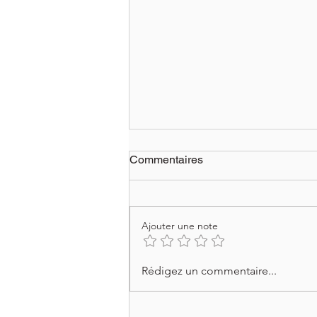
Commentaires
Ajouter une note
L'OMS rend accessible les
Rédigez un commentaire...
études sur le magnétisme