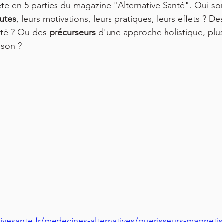
 en 5 parties du magazine "Alternative Santé". Qui son
 médecin
Gnoma
Guérisseur traditionnel
Médecine 
utes
, leurs motivations, leurs pratiques, leurs effets ? De
ité ? Ou des 
précurseurs 
d'une approche holistique, plus 
ison ?
umentaire film
Philosophie
Energies vitales
tivesante.fr/medecines-alternatives/guerisseurs-magneti