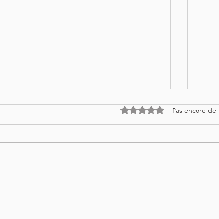
Noté 0 étoile sur 5.
Pas encore de 
Nouveau livre : "Secrets de
Les 
magnétiseur. Les clés pour
chak
faire rayonner la source
l'éne
d'énergie en vous"