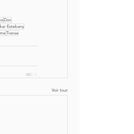
ns
Don
kar Estebany
sme
Transe
Voir tout