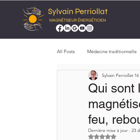
Sylvain Perriollat
MAGNÉTISEUR ÉNERGÉTICIEN
All Posts
Médecine traditionnelle
Sylvain Perriollat
16 
Energies subtiles
Structure é
Qui sont 
magnétise
Académie des énergies
Ener
feu, rebo
Magnétiseur
Soins énergéti
Dernière mise à jour :
23 d
Noté NaN étoiles s