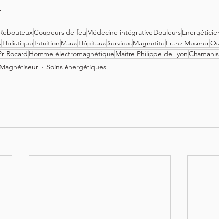
.
Rebouteux
Coupeurs de feu
Médecine intégrative
Douleurs
Energéticie
s
Holistique
Intuition
Maux
Hôpitaux
Services
Magnétite
Franz Mesmer
Os
Pr Rocard
Homme électromagnétique
Maitre Philippe de Lyon
Chamani
Magnétiseur
Soins énergétiques