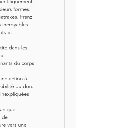
ientifiquement. 
sieurs formes.
eatrakes, Franz 
 incroyables 
ts et 
ite dans les 
me 
ignants du corps 
une action à 
sibilité du don. 
 inexpliquées 
manique. 
 de 
re vers une 